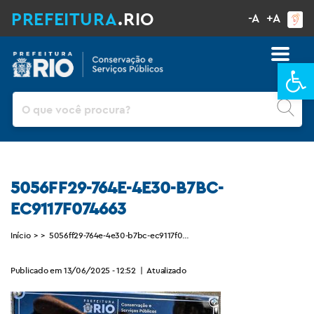
PREFEITURA
.RIO
-A
+A
Ba
Pesquisar
5056FF29-764E-4E30-B7BC-
EC9117F074663
Início
>
>
5056ff29-764e-4e30-b7bc-ec9117f074663
Publicado em 13/06/2025 - 12:52
|
Atualizado