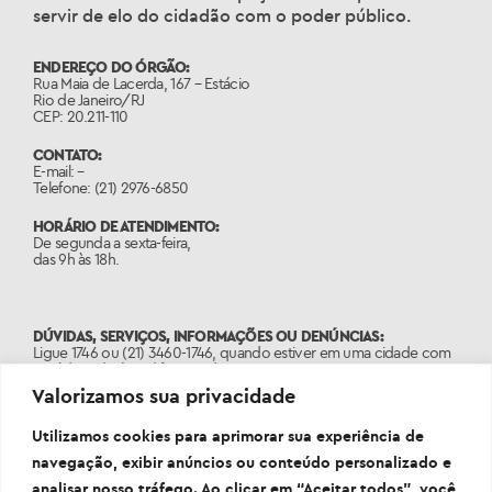
servir de elo do cidadão com o poder público.
ENDEREÇO DO ÓRGÃO:
Rua Maia de Lacerda, 167 – Estácio
Rio de Janeiro/RJ
CEP: 20.211-110
CONTATO:
E-mail: –
Telefone: (21) 2976-6850
HORÁRIO DE ATENDIMENTO:
De segunda a sexta-feira,
das 9h às 18h.
DÚVIDAS, SERVIÇOS, INFORMAÇÕES OU DENÚNCIAS:
Ligue 1746 ou (21) 3460-1746, quando estiver em uma cidade com
o código de área diferente do 21.
Valorizamos sua privacidade
PORTAL:
www.1746.rio
Utilizamos cookies para aprimorar sua experiência de
navegação, exibir anúncios ou conteúdo personalizado e
analisar nosso tráfego. Ao clicar em “Aceitar todos”, você