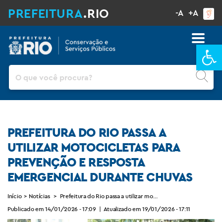
PREFEITURA
.RIO
-A
+A
Ba
Pesquisar
PREFEITURA DO RIO PASSA A
UTILIZAR MOTOCICLETAS PARA
PREVENÇÃO E RESPOSTA
EMERGENCIAL DURANTE CHUVAS
Início
>
Notícias
>
Prefeitura do Rio passa a utilizar motocicletas para prevenç
Publicado em 14/01/2026 - 17:09
|
Atualizado em 19/01/2026 - 17:11