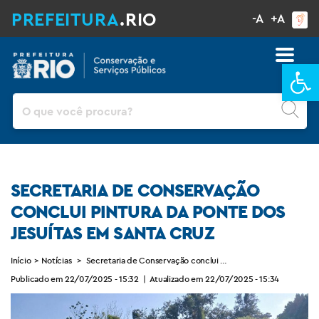
PREFEITURA
.RIO
-A
+A
Ba
Pesquisar
SECRETARIA DE CONSERVAÇÃO
CONCLUI PINTURA DA PONTE DOS
JESUÍTAS EM SANTA CRUZ
Início
>
Notícias
>
Secretaria de Conservação conclui pintura da Ponte dos Jesu
Publicado em 22/07/2025 - 15:32
|
Atualizado em 22/07/2025 - 15:34