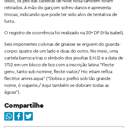
disso, os pés das cadeiras de Noel Rosa também foram
retirados. A mão do garçom sofreu danos e apresenta
trincas, indicando que pode ter sido alvo de tentativa de
furto.
O registro de ocorrência foi realizado na 20ª DP (Vila Isabel).
Seis imponentes colunas de gnaisse se erguem do guarda-
corpo: quatro de um lado e duas do outro. No meio, uma
cartela barroca traz o símbolo dos jesuítas (I.H.S) e a data de
1752 em um bloco de lioz com a inscrição latina “Flecte
genu, tanto sub nomine, flecte viator/ Hic etiam reflua
flectitur amnis aqua” (“Dobra o joelho sob tão grande
nome, ó viajante./ Aqui também se dobram todas as
águas”).
Compartilhe