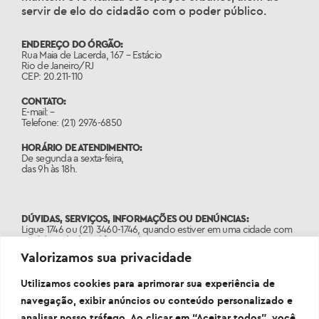
servir de elo do cidadão com o poder público.
ENDEREÇO DO ÓRGÃO:
Rua Maia de Lacerda, 167 – Estácio
Rio de Janeiro/RJ
CEP: 20.211-110
CONTATO:
E-mail: –
Telefone: (21) 2976-6850
HORÁRIO DE ATENDIMENTO:
De segunda a sexta-feira,
das 9h às 18h.
DÚVIDAS, SERVIÇOS, INFORMAÇÕES OU DENÚNCIAS:
Ligue 1746 ou (21) 3460-1746, quando estiver em uma cidade com
o código de área diferente do 21.
Valorizamos sua privacidade
PORTAL:
www.1746.rio
Utilizamos cookies para aprimorar sua experiência de
navegação, exibir anúncios ou conteúdo personalizado e
analisar nosso tráfego. Ao clicar em “Aceitar todos”, você