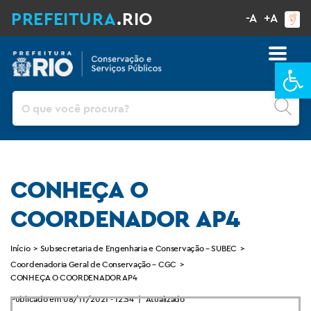
PREFEITURA
.RIO
-A
+A
Ba
Pesquisar
CONHEÇA O
COORDENADOR AP4
Início
>
Subsecretaria de Engenharia e Conservação – SUBEC
>
Coordenadoria Geral de Conservação – CGC
>
CONHEÇA O COORDENADOR AP4
Publicado em 08/11/2021 - 12:54
|
Atualizado